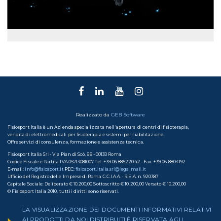
Realizzato da
GEB Software
Fisiosport Italia è un Azienda specializzata nell'apertura di centri di fisioterapia,
vendita di elettromedicali per fisioterapia e sistemi per riabilitazione.
Offre servizi di consulenza, formazione e assistenza tecnica.
Fisiosport Italia Srl - Via Pian di Scò, 88 - 00139 Roma
Codice Fiscale e Partita IVA 05713081007 Tel. +39 06 88522042 - Fax. +39 06 8804192
E-mail:
info@fisiosport.it
PEC:
fisiosport.italia.srl@legalmail.it
Ufficio del Registro delle Imprese di Roma C.C.I.A.A. - R.E.A. n. 920387
Capitale Sociale: Deliberato € 10.200,00 Sottoscritto € 10.200,00 Versato € 10.200,00
© Fisiosport Italia 2010, tutti i diritti sono riservati.
LA VISUALIZZAZIONE DEI DOCUMENTI INFORMATIVI RELATIVI
AI PRODOTTI DA NOI DISTRIBUITI È RISERVATA AGLI