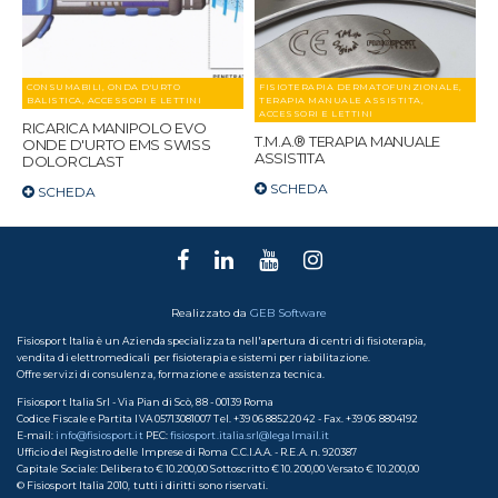
CONSUMABILI, ONDA D'URTO
FISIOTERAPIA DERMATOFUNZIONALE,
BALISTICA, ACCESSORI E LETTINI
TERAPIA MANUALE ASSISTITA,
ACCESSORI E LETTINI
RICARICA MANIPOLO EVO
T.M.A.® TERAPIA MANUALE
ONDE D'URTO EMS SWISS
ASSISTITA
DOLORCLAST
SCHEDA
SCHEDA
Realizzato da
GEB Software
Fisiosport Italia è un Azienda specializzata nell'apertura di centri di fisioterapia,
vendita di elettromedicali per fisioterapia e sistemi per riabilitazione.
Offre servizi di consulenza, formazione e assistenza tecnica.
Fisiosport Italia Srl - Via Pian di Scò, 88 - 00139 Roma
Codice Fiscale e Partita IVA 05713081007 Tel. +39 06 88522042 - Fax. +39 06 8804192
E-mail:
info@fisiosport.it
PEC:
fisiosport.italia.srl@legalmail.it
Ufficio del Registro delle Imprese di Roma C.C.I.A.A. - R.E.A. n. 920387
Capitale Sociale: Deliberato € 10.200,00 Sottoscritto € 10.200,00 Versato € 10.200,00
© Fisiosport Italia 2010, tutti i diritti sono riservati.