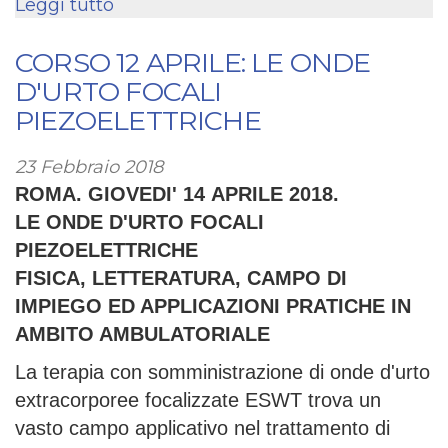
Leggi tutto
su
12
Aprile
CORSO 12 APRILE: LE ONDE
2018:
D'URTO FOCALI
LE
PIEZOELETTRICHE
ONDE
D'URTO
23 Febbraio 2018
FOCALI
ROMA. GIOVEDI' 14 APRILE 2018.
PIEZOELETTRICHE
LE ONDE D'URTO FOCALI
PIEZOELETTRICHE
FISICA, LETTERATURA, CAMPO DI
IMPIEGO ED APPLICAZIONI PRATICHE IN
AMBITO AMBULATORIALE
La terapia con somministrazione di onde d'urto
extracorporee focalizzate ESWT trova un
vasto campo applicativo nel trattamento di