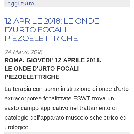
Leggi tutto
su
HT
NEL
12 APRILE 2018: LE ONDE
TRATTAMENTO
D'URTO FOCALI
POST
PIEZOELETTRICHE
OPERATORIO
DEL
24 Marzo 2018
LCA
ROMA. GIOVEDI' 12 APRILE 2018.
LE ONDE D'URTO FOCALI
PIEZOELETTRICHE
La terapia con somministrazione di onde d'urto
extracorporee focalizzate ESWT trova un
vasto campo applicativo nel trattamento di
patologie dell'apparato muscolo scheletrico ed
urologico.