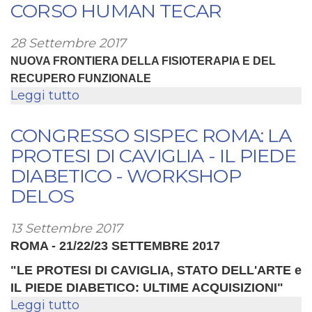
HUMAN
CORSO HUMAN TECAR
TECAR:
IL
28 Settembre 2017
PAVIMENTO
NUOVA FRONTIERA DELLA FISIOTERAPIA E DEL
PELVICO
RECUPERO FUNZIONALE
Leggi tutto
su
CORSO
HUMAN
CONGRESSO SISPEC ROMA: LA
TECAR
PROTESI DI CAVIGLIA - IL PIEDE
DIABETICO - WORKSHOP
DELOS
13 Settembre 2017
ROMA - 21/22/23 SETTEMBRE 2017
"LE PROTESI DI CAVIGLIA, STATO DELL'ARTE e
IL PIEDE DIABETICO: ULTIME ACQUISIZIONI"
Leggi tutto
su