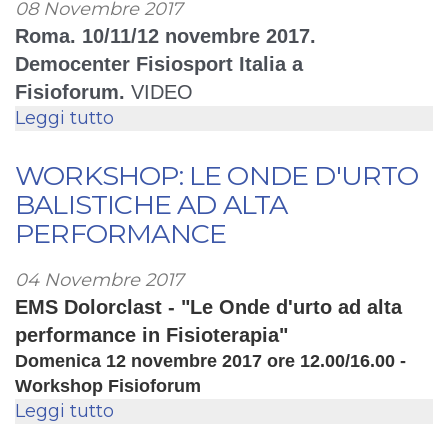
08 Novembre 2017
TECAR
Roma. 10/11/12 novembre 2017.
Democenter Fisiosport Italia a
Fisioforum.
VIDEO
Leggi tutto
su
Workshop
specialistici
WORKSHOP: LE ONDE D'URTO
Democenter:
BALISTICHE AD ALTA
10/11/12
PERFORMANCE
novembre
2017
04 Novembre 2017
EMS Dolorclast - "Le Onde d'urto ad alta
performance in Fisioterapia"
Domenica 12 novembre 2017 ore 12.00/16.00
-
Workshop Fisioforum
Leggi tutto
su
WORKSHOP: