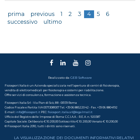
Congresso
SISPEC
prima
previous
1
2
3
4
5
6
Roma:
successivo
ultimo
La
protesi
di
caviglia
-
Il
piede
Realizzato da
GEB Software
diabetico
Fisiosport Italia è un Azienda specializzata nell'apertura di centri di fisioterapia,
-
vendita di elettromedicali per fisioterapia e sistemi per riabilitazione.
Offre servizi di consulenza, formazione e assistenza tecnica.
WORKSHOP
Fisiosport Italia Srl - Via Pian di Scò, 88 - 00139 Roma
DELOS
Codice Fiscale e Partita IVA 05713081007 Tel. +39 06 88522042 - Fax. +39 06 8804192
E-mail:
info@fisiosport.it
PEC:
fisiosport.italia.srl@legalmail.it
Ufficio del Registro delle Imprese di Roma C.C.I.A.A. - R.E.A. n. 920387
Capitale Sociale: Deliberato € 10.200,00 Sottoscritto € 10.200,00 Versato € 10.200,00
© Fisiosport Italia 2010, tutti i diritti sono riservati.
LA VISUALIZZAZIONE DEI DOCUMENTI INFORMATIVI RELATIVI