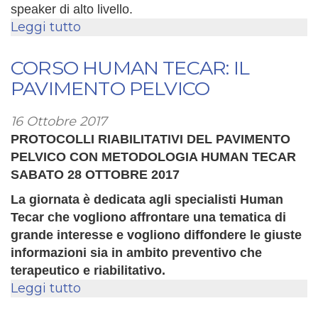
speaker di alto livello.
Leggi tutto
su
INVITO:
Democenter
CORSO HUMAN TECAR: IL
Fisiosport
PAVIMENTO PELVICO
Italia
a
16 Ottobre 2017
Fisioforum
PROTOCOLLI RIABILITATIVI DEL PAVIMENTO
2017
PELVICO CON METODOLOGIA HUMAN TECAR
SABATO 28 OTTOBRE 2017
La giornata è dedicata agli specialisti Human
Tecar che vogliono affrontare una tematica di
grande interesse e vogliono diffondere le giuste
informazioni sia in ambito preventivo che
terapeutico e riabilitativo.
Leggi tutto
su
CORSO