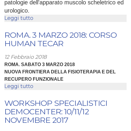
patologie dell'apparato muscolo scheletrico ed
urologico.
Leggi tutto
su
CORSO
12
ROMA. 3 MARZO 2018: CORSO
APRILE:
HUMAN TECAR
LE
ONDE
12 Febbraio 2018
D'URTO
ROMA. SABATO 3 MARZO 2018
FOCALI
NUOVA FRONTIERA DELLA FISIOTERAPIA E DEL
PIEZOELETTRICHE
RECUPERO FUNZIONALE
Leggi tutto
su
ROMA.
3
WORKSHOP SPECIALISTICI
MARZO
DEMOCENTER: 10/11/12
2018:
NOVEMBRE 2017
CORSO
HUMAN