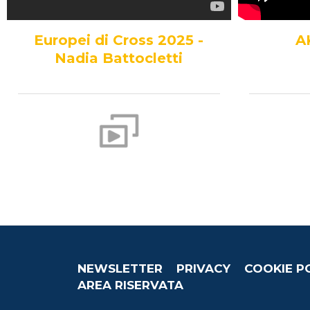
Europei di Cross 2025 -
A
Nadia Battocletti
NEWSLETTER
PRIVACY
COOKIE P
AREA RISERVATA