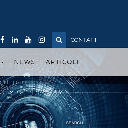
FORM
CONTATTI
DI
RICERCA
Cerca
S
NEWS
ARTICOLI