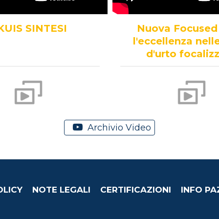
KUIS SINTESI
Nuova Focused
l'eccellenza nel
d'urto focaliz
Archivio Video
OLICY
NOTE LEGALI
CERTIFICAZIONI
INFO PA