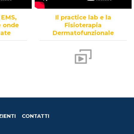
 EMS,
Il practice lab e la
le onde
Fisioterapia
zate
Dermatofunzionale
ZIENTI
CONTATTI